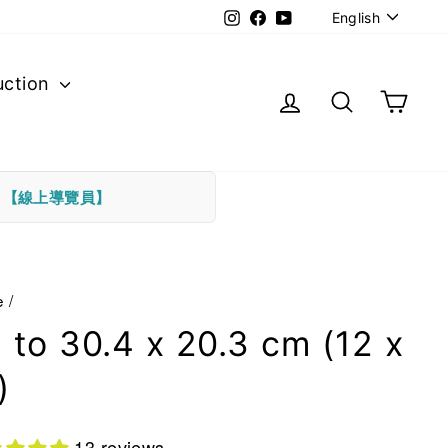
Langu
Instagram
Facebook
YouTube
English
uction
Log in
Search
Cart
下
【線上導覽員】
e
/
 to 30.4 x 20.3 cm (12 x
)
13 reviews