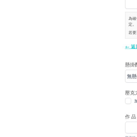
為確
定。
若要
← 
懸掛
無懸
壓克
作