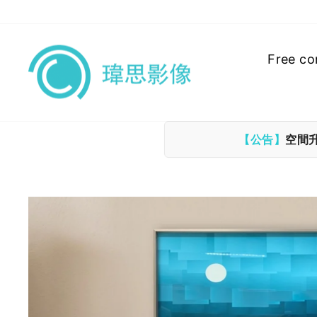
Skip
to
content
Free co
【公告】
空間