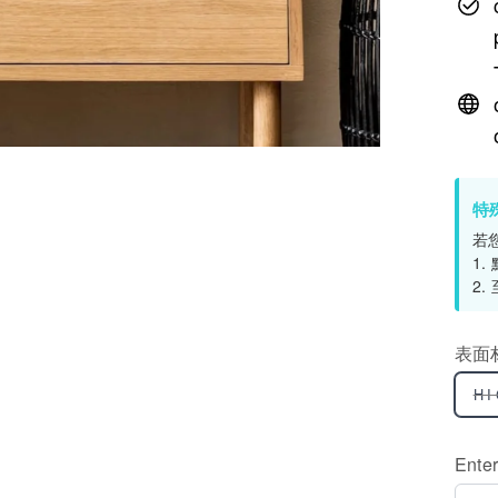
特
若
1
2
表面
H
Ente