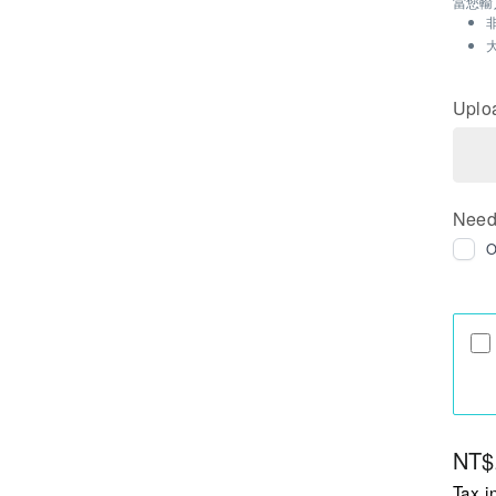
當您輸
Uplo
Need
Regu
NT$
pric
Tax i