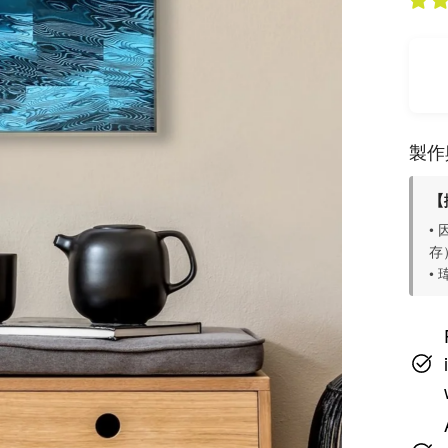
製作
【
•
存
•