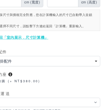
cm (寬度)
cm (高度)
保尺寸與價格完全對應，您在計算機輸入的尺寸已自動帶入並鎖
選擇不同尺寸，請點擊下方連結返回「計算機」重新輸入。
返回「室內展示．尺寸計算機」
配件
掛配件
力座
加購 (+ NT$380.00)
品運送